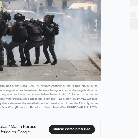
tinian man at the Lions' Gate, as clashes continue at the Temple Mount in the
 in support of six Palestinian families facing eviction in the neighborhood of
they used to live in the houses before fleeing in the 1948 war that led to the
 right-wing groups, were expected to join the 'Flag March' on 10 May which is
y that celebrates the establishment of Israeli control over the Old City in the
Six-Day War. (Protestas, Estados Unidos, Jerusalén) EFE/EPA/ABIR SULTAN
 notas? Marca
Forbes
Marcar como preferida
ferida en Google.