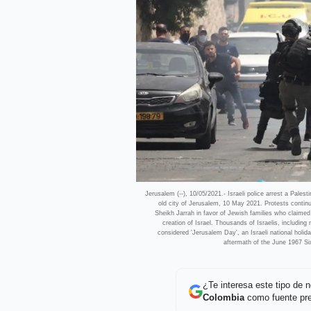
Jerusalem (--), 10/05/2021.- Israeli police arrest a Pales
old city of Jerusalem, 10 May 2021. Protests continue
Sheikh Jarrah in favor of Jewish families who claimed 
creation of Israel. Thousands of Israelis, including
considered 'Jerusalem Day', an Israeli national holida
aftermath of the June 1967 
¿Te interesa este tipo de
Colombia
como fuente pre