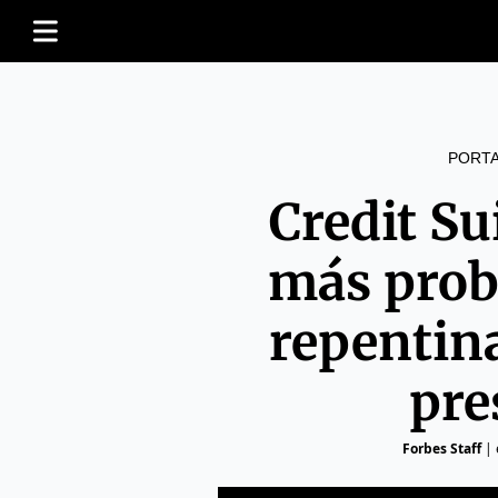
PORT
Credit Su
más prob
repentina
pre
Forbes Staff
|