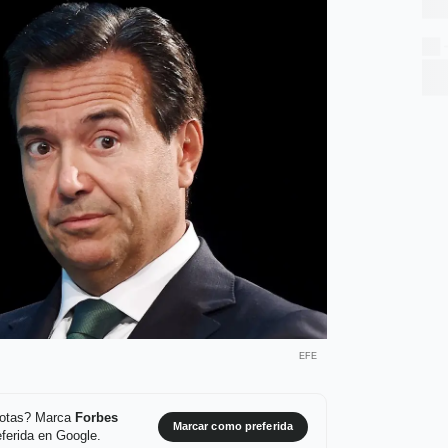
EFE
 notas? Marca
Forbes
Marcar como preferida
ferida en Google.