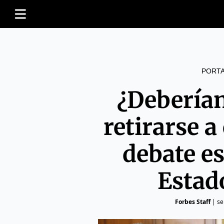
PORT
¿Deberían
retirarse a
debate es
Estad
Forbes Staff
|
se