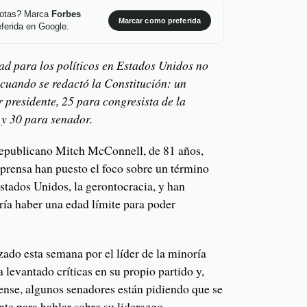
 notas? Marca
Forbes
Marcar como preferida
ferida en Google.
dad para los políticos en Estados Unidos no
cuando se redactó la Constitución: un
 presidente, 25 para congresista de la
y 30 para senador.
republicano Mitch McConnell, de 81 años,
 prensa han puesto el foco sobre un término
stados Unidos, la gerontocracia, y han
ría haber una edad límite para poder
ado esta semana por el líder de la minoría
 levantado críticas en su propio partido y,
ense, algunos senadores están pidiendo que se
te para hablar sobre su liderazgo.