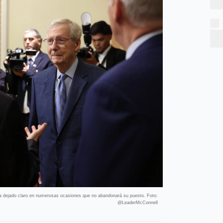
ha dejado claro en numerosas ocasiones que no abandonará su puesto. Foto:
@LeaderMcConnell