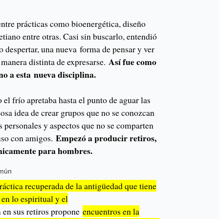
entre prácticas como bioenergética, diseño
iano entre otras. Casi sin buscarlo, entendió
o despertar, una nueva forma de pensar y ver
Así fue como
 manera distinta de expresarse.
no a esta nueva disciplina.
l frío apretaba hasta el punto de aguar las
dosa idea de crear grupos que no se conozcan
as personales y aspectos que no se comparten
Empezó a producir retiros,
luso con amigos.
únicamente para hombres.
omún
ráctica recuperada de la antigüedad que tiene
en lo espiritual y el
en sus retiros propone
encuentros en la