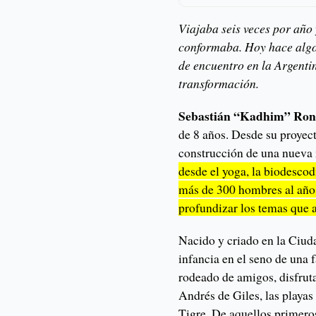
Viajaba seis veces por año
conformaba. Hoy hace algo 
de encuentro en la Argenti
transformación.
Sebastián “Kadhim” Ro
de 8 años. Desde su proye
construcción de una nueva
desde el yoga, la biodescod
más de 300 hombres al año 
profundizar los temas que 
Nacido y criado en la Ciu
infancia en el seno de una
rodeado de amigos, disfrut
Andrés de Giles, las playa
Tigre. De aquellos primeros