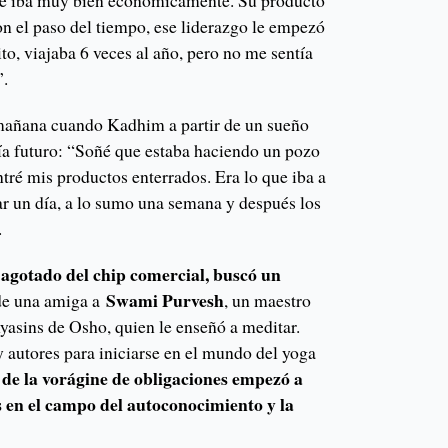
le iba muy bien económicamente. Su producto
con el paso del tiempo, ese liderazgo le empezó
ito, viajaba 6 veces al año, pero no me sentía
”.
 mañana cuando Kadhim a partir de un sueño
nía futuro: “Soñé que estaba haciendo un pozo
ntré mis productos enterrados. Era lo que iba a
sar un día, a lo sumo una semana y después los
.
, agotado del chip comercial, buscó un
Swami Purvesh
 de una amiga a
, un maestro
yasins de Osho, quien le enseñó a meditar.
 autores para iniciarse en el mundo del yoga
e la vorágine de obligaciones empezó a
 en el campo del autoconocimiento y la