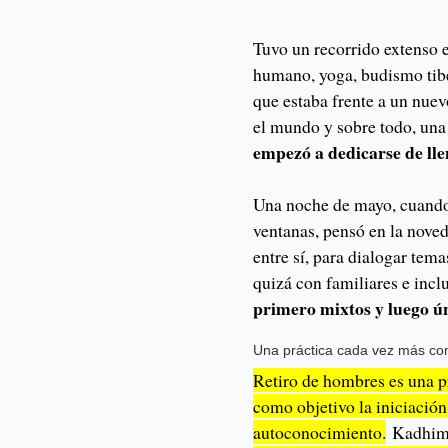
Tuvo un recorrido extenso 
humano, yoga, budismo tibet
que estaba frente a un nuev
el mundo y sobre todo, una
empezó a dedicarse de lle
Una noche de mayo, cuando e
ventanas, pensó en la nove
entre sí, para dialogar tem
quizá con familiares e inc
primero mixtos y luego 
Una práctica cada vez más c
Retiro de hombres es una p
como objetivo la iniciación 
autoconocimiento.
Kadhim 