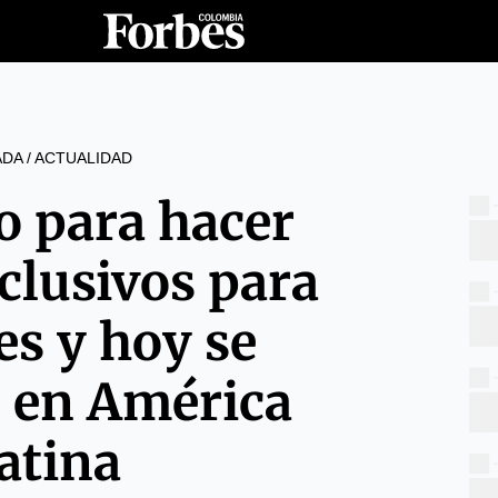
ADA
/
ACTUALIDAD
o para hacer
xclusivos para
s y hoy se
 en América
atina