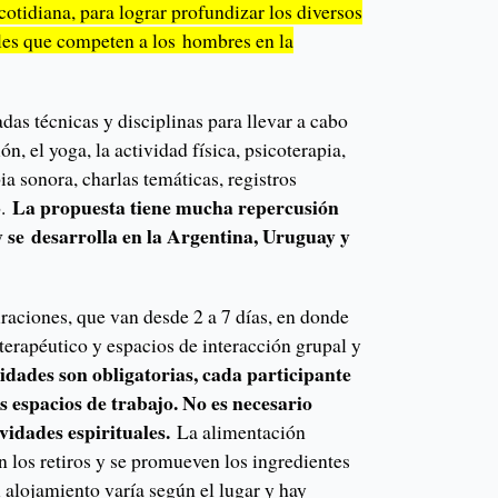
 cotidiana, para lograr profundizar los diversos
les que competen a los hombres en la
adas técnicas y disciplinas para llevar a cabo
n, el yoga, la actividad física, psicoterapia,
pia sonora, charlas temáticas, registros
La propuesta tiene mucha repercusión
.
 se desarrolla en la Argentina, Uruguay y
uraciones, que van desde 2 a 7 días, en donde
 terapéutico y espacios de interacción grupal y
idades son obligatorias, cada participante
los espacios de trabajo. No es necesario
vidades espirituales.
La alimentación
 los retiros y se promueven los ingredientes
l alojamiento varía según el lugar y hay