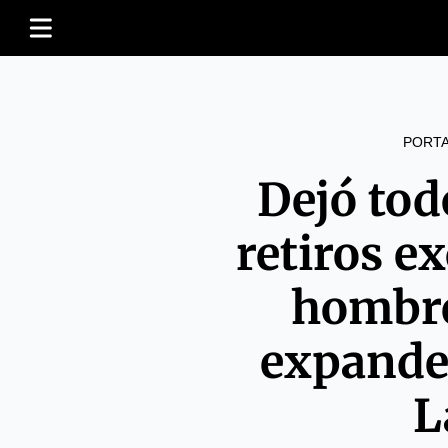
PORT
Dejó tod
retiros e
hombre
expande
L