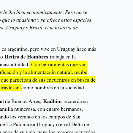
 y le iba bien económicamente. Pero no se
que lo apasiona y ya ofrece estos espacios
na, Uruguay y Brasil. Una historia de
n
es argentino, pero vive en Uruguay hace más
Retiro de Hombres
cto
trabaja en la
 masculinidad.
Con herramientas que van
ificación y la alimentación natural, recibe
que participan de sus encuentros en busca de
atraviesan
como hombres en la sociedad.
Kadhim
dad de Buenos Aires,
recuerda su
 familia numerosa, con cuatro hermanos,
ando los veranos en los campos de San
s de La Paloma en Uruguay o en el Delta de
 años de su vida, tiene los mejores recuerdos: