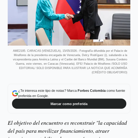
AME2195. CARACAS (VENEZUELA), 15/05/2026.- Fotografía difundida por el Palacio de
Miraflores de la presidenta encargada de Venezuela, Delcy Rodríguez (i), saludando a la
vicepresidenta para América Latina y el Caribe del Banco Mundial (BM), Susana Cordeiro
Guerra, este viernes, en Caracas (Venezuela). EFE/ Palacio de Miraflores /SOLO USO
EDITORIAL/ SOLO DISPONIBLE PARA ILUSTRAR LA NOTICIA QUE ACOMPAÑA
(CRÉDITO OBLIGATORIO)
¿Te interesa este tipo de notas? Marca
Forbes Colombia
como fuente
preferida en Google.
Marcar como preferida
El objetivo del encuentro es reconstruir "la capacidad
del país para movilizar financiamiento, atraer