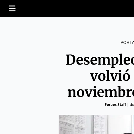
PORT
Desempleo
volvió 
noviembre
Forbes Staff
|
di