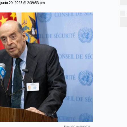
|
junio 29, 2025 @ 2:39:53 pm
Foto: @CancilleriaCol