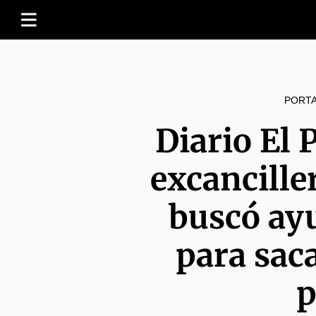
PORT
Diario El 
excancille
buscó ay
para saca
p