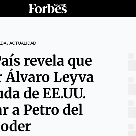
ADA
/
ACTUALIDAD
País revela que
r Álvaro Leyva
uda de EE.UU.
r a Petro del
oder