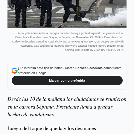
A riot policeman kicks a tear gas canister during a protest against the government of
Colombia's President Ivan Duque, in Bogota, on November 23, 2019. - Colombia's first
curfew in decades turned its capital city into a nervous ghost town, as people armed with
machetes, bats and knives guarded doorways against hooded looters thought to be
running wild. (Photo by Juan BARRETO / AFP)
¿Te interesa este tipo de notas? Marca
Forbes Colombia
como fuente
preferida en Google.
Marcar como preferida
Desde las 10 de la mañana los ciudadanos se reunieron
en la carrera Séptima. Presidente llama a grabar
hechos de vandalismo.
Luego del toque de queda y los desmanes