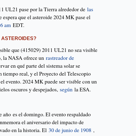
11 UL21 pase por la Tierra alrededor de
las
 espera que el asteroide 2024 MK pase el
46 am
EDT.
 ASTEROIDES?
posible que (415029) 2011 UL21 no sea visible
go, la NASA ofrece un
rastreador de
rvar en qué parte del sistema solar se
n tiempo real, y el Proyecto del Telescopio
el evento. 2024 MK puede ser visible con un
ielos oscuros y despejados,
según
la ESA.
e año es el domingo. El evento respaldado
nmemora el aniversario del impacto de
vado en la historia. El
30 de junio de 1908
,