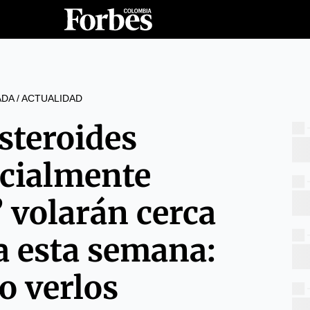
ADA
/
ACTUALIDAD
steroides
ncialmente
’ volarán cerca
ra esta semana:
o verlos