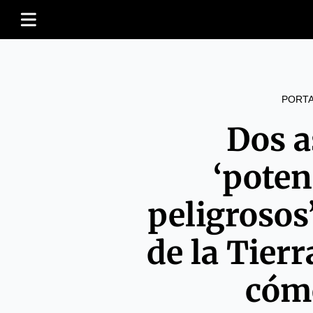
PORT
Dos a
‘pote
peligrosos
de la Tier
cóm