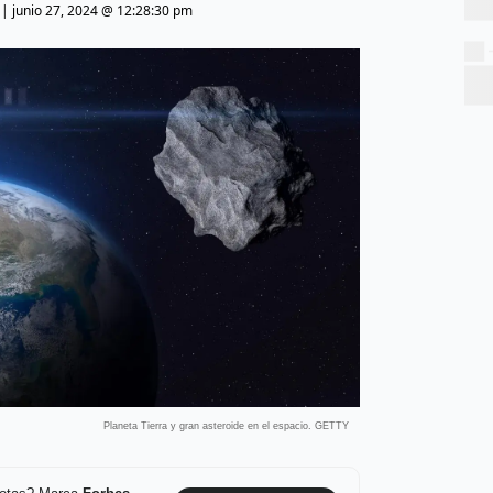
|
junio 27, 2024 @ 12:28:30 pm
Planeta Tierra y gran asteroide en el espacio. GETTY