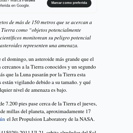
 notas? Marca
Forbes
Marcar como preferida
ferida en Google.
etos de más de 150 metros que se acercan a
la Tierra como “objetos potencialmente
 científicos monitorean su peligro potencial
 asteroides representen una amenaza.
e el domingo, un asteroide más grande que el
s cercanos a la Tierra conocidos y un segundo
ás que la Luna pasarán por la Tierra esta
os están vigilando debido a su tamaño. y qué
lquier nivel de amenaza es bajo.
e 7.200 pies pase cerca de la Tierra el jueves,
 de millas del planeta, aproximadamente 17
gún
el Jet Propulsion Laboratory de la NASA.
 (415029) 2011 UL21, orbita alrededor del Sol