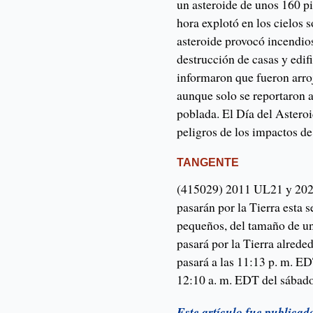
un asteroide de unos 160 p
hora explotó en los cielos 
asteroide provocó incendios
destrucción de casas y edif
informaron que fueron arroj
aunque solo se reportaron 
poblada. El Día del Asteroi
peligros de los impactos de
TANGENTE
(415029) 2011 UL21 y 2024
pasarán por la Tierra esta 
pequeños, del tamaño de u
pasará por la Tierra alred
pasará a las 11:13 p. m. E
12:10 a. m. EDT del sábado
Este artículo fue publica