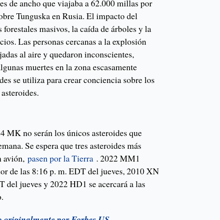
ies de ancho que viajaba a 62.000 millas por
sobre Tunguska en Rusia. El impacto del
 forestales masivos, la caída de árboles y la
icios. Las personas cercanas a la explosión
adas al aire y quedaron inconscientes,
algunas muertes en la zona escasamente
des se utiliza para crear conciencia sobre los
 asteroides.
 MK no serán los únicos asteroides que
semana. Se espera que tres asteroides más
n avión,
pasen por la Tierra
. 2022 MM1
edor de las 8:16 p. m. EDT del jueves, 2010 XN
DT del jueves y 2022 HD1 se acercará a las
.
do originalmente por Forbes US