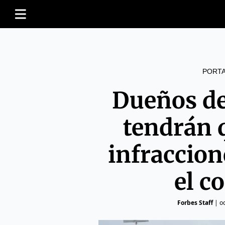
PORT
Dueños de
tendrán 
infraccio
el c
Forbes Staff
|
o