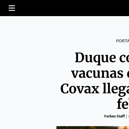
PORT
Duque c
vacunas 
Covax lleg
f
Forbes Staff
|