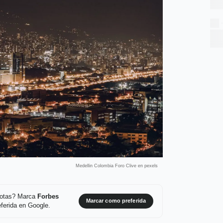
Medellin Colombia Foro Clive en pexels
 notas? Marca
Forbes
Marcar como preferida
ferida en Google.