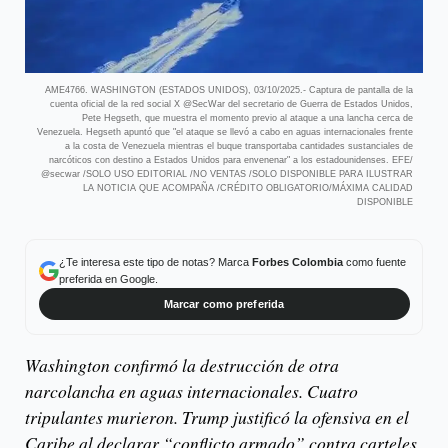
AME4766. WASHINGTON (ESTADOS UNIDOS), 03/10/2025.- Captura de pantalla de la
cuenta oficial de la red social X @SecWar del secretario de Guerra de Estados Unidos,
Pete Hegseth, que muestra el momento previo al ataque a una lancha cerca de
Venezuela. Hegseth apuntó que "el ataque se llevó a cabo en aguas internacionales frente
a la costa de Venezuela mientras el buque transportaba cantidades sustanciales de
narcóticos con destino a Estados Unidos para envenenar" a los estadounidenses. EFE/
@secwar /SOLO USO EDITORIAL /NO VENTAS /SOLO DISPONIBLE PARA ILUSTRAR
LA NOTICIA QUE ACOMPAÑA /CRÉDITO OBLIGATORIO/MÁXIMA CALIDAD
DISPONIBLE
¿Te interesa este tipo de notas? Marca
Forbes Colombia
como fuente
preferida en Google.
Marcar como preferida
Washington confirmó la destrucción de otra
narcolancha en aguas internacionales. Cuatro
tripulantes murieron. Trump justificó la ofensiva en el
Caribe al declarar “conflicto armado” contra carteles