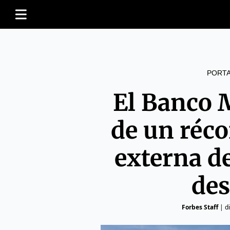
PORT
El Banco 
de un réco
externa de
des
Forbes Staff
|
d