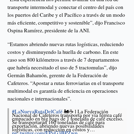
transporte intermodal y conectar el centro del país con
los puertos del Caribe y el Pacífico a través de un modo
más eficiente, competitivo y sostenible”, dijo Francisco
Ospina Ramírez, presidente de la ANI.
“Estamos abriendo nuevas rutas logísticas, reduciendo
costos y disminuyendo la huella de carbono. En este
caso son 800 kilómetros a través de 7 departamentos
que habría necesitado el uso de 5 tractomulas”, dijo
Germán Bahamón, gerente de la Federación de
Cafeteros. “Apostar a rutas ferroviarias en el transporte
multimodal es garantía de eficiencia en operaciones
nacionales e internacionales”.
#LaNuevaRutaDelCafé
🚂☕ l La Federación
Nacional de Cafeteros transporta por vía férrea café
empacado en big bags de 1 tonelada de café excelso.
Se transportarán 160 toneladas de café para
exportación, abriendo nuevas posibilidades
logísticas, con reducción en costos y…
pic.twitter.com/EPyG3BPZwp