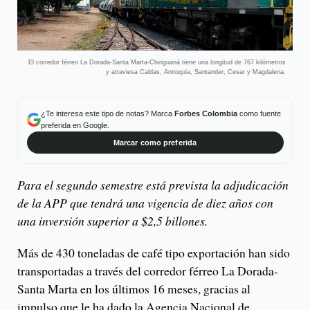
​​​El corredor férreo La Dorada-Santa Marta-Chiriguaná tiene una longitud de 767 kilómetros
y atraviesa Caldas, Antioquia, Santander, Cesar y Magdalena.
¿Te interesa este tipo de notas? Marca
Forbes Colombia
como fuente
preferida en Google.
Marcar como preferida
Para el segundo semestre está prevista la adjudicación
de la APP que tendrá una vigencia de diez años con
una inversión superior a $2,5 billones.
Más de 430 toneladas de café tipo exportación han sido
transportadas a través del corredor férreo La Dorada-
Santa Marta en los últimos 16 meses, gracias al
impulso que le ha dado la Agencia Nacional de