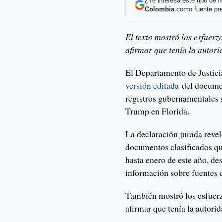
¿Te interesa este tipo de
Colombia
como fuente pre
El texto mostró los esfuer
afirmar que tenía la autor
El Departamento de Justici
versión editada
del documen
registros gubernamentales 
Trump en Florida.
La declaración jurada revel
documentos clasificados q
hasta enero de este año, de
información sobre fuentes d
También mostró los esfuerz
afirmar que tenía la autori