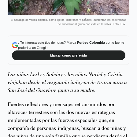
El hallazgo de varios objetos, como tijeras, biberones y pañales, aumentan las esperanzas
de encontrar al grupo con vida en la selva. Foto: DW.
¿Te interesa este tipo de notas? Marca
Forbes Colombia
como fuente
preferida en Google.
Marcar como preferida
Las niñas Lesly y Soleiny y los niños Noriel y Cristin
viajaban desde el resguardo indígena de Araracuara a
San José del Guaviare junto a su madre.
Fuertes reflectores y mensajes retransmitidos por
altavoces terrestres son las dos nuevas estrategias
implementadas por las fuerzas especiales que, en
compañía de personas indígenas, buscan a dos niñas y
dos niños de una sola familia que se perdieron desde el