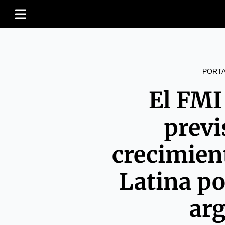
PORT
El FMI
previ
crecimien
Latina po
ar