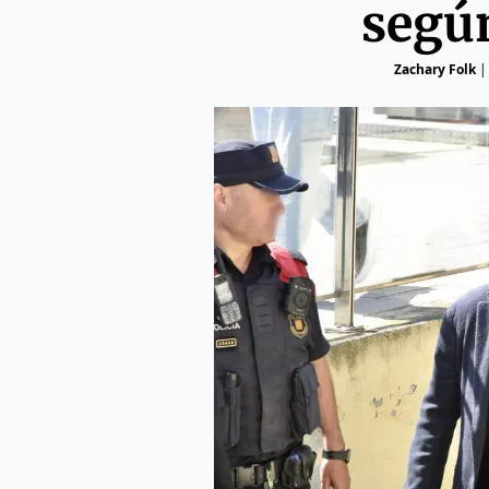
segú
Zachary Folk