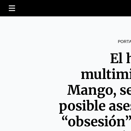
PORT
El 
multimi
Mango, s
posible ase
“obsesión”