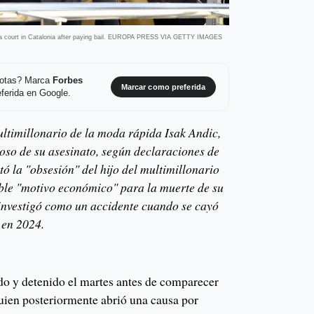
 a court in Catalonia after paying bail. EUROPA PRESS VIA GETTY IMAGES
 notas? Marca
Forbes
Marcar como preferida
ferida en Google.
ultimillonario de la moda rápida Isak Andic,
so de su asesinato, según declaraciones de
tó la "obsesión" del hijo del multimillonario
ble "motivo económico" para la muerte de su
 investigó como un accidente cuando se cayó
 en 2024.
do y detenido el martes antes de comparecer
quien posteriormente abrió una causa por