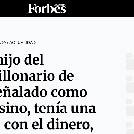
ADA
/
ACTUALIDAD
hijo del
llonario de
eñalado como
sino, tenía una
 con el dinero,