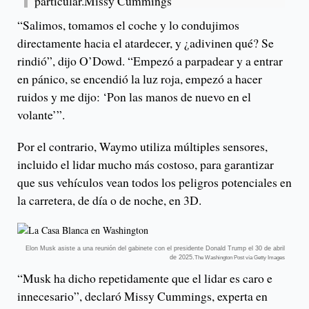
particular.Missy Cummings
“Salimos, tomamos el coche y lo condujimos
directamente hacia el atardecer, y ¿adivinen qué? Se
rindió”, dijo O’Dowd. “Empezó a parpadear y a entrar
en pánico, se encendió la luz roja, empezó a hacer
ruidos y me dijo: ‘Pon las manos de nuevo en el
volante’”.
Por el contrario, Waymo utiliza múltiples sensores,
incluido el lidar mucho más costoso, para garantizar
que sus vehículos vean todos los peligros potenciales en
la carretera, de día o de noche, en 3D.
Elon Musk asiste a una reunión del gabinete con el presidente Donald Trump el 30 de abril
de 2025.
The Washington Post vía Getty Images
“Musk ha dicho repetidamente que el lidar es caro e
innecesario”, declaró Missy Cummings, experta en