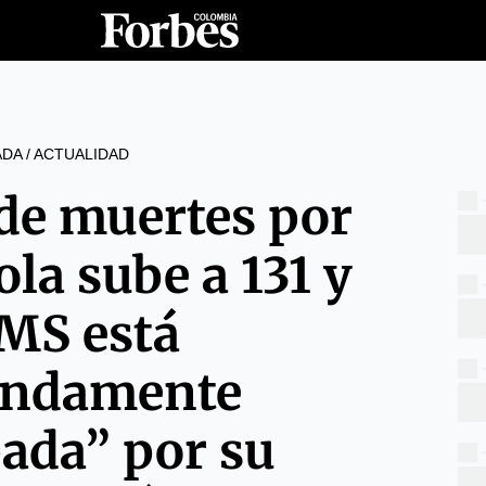
ADA
/
ACTUALIDAD
de muertes por
ola sube a 131 y
OMS está
undamente
ada” por su