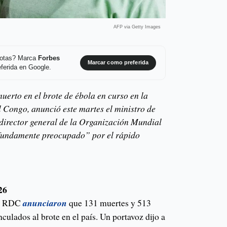
AFP via Getty Images
 notas? Marca
Forbes
Marcar como preferida
ferida en Google.
erto en el brote de ébola en curso en la
 Congo, anunció este martes el ministro de
l director general de la Organización Mundial
ofundamente preocupado” por el rápido
26
la RDC
anunciaron
que 131 muertes y 513
culados al brote en el país. Un portavoz dijo a