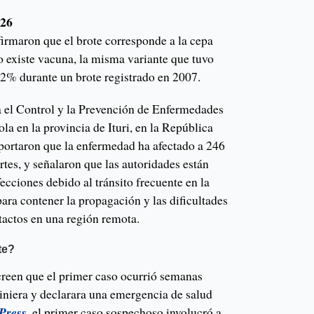
026
firmaron que el brote corresponde a la cepa
o existe vacuna, la misma variante que tuvo
32% durante un brote registrado en 2007.
 el Control y la Prevención de Enfermedades
la en la provincia de Ituri, en la República
ortaron que la enfermedad ha afectado a 246
tes, y señalaron que las autoridades están
cciones debido al tránsito frecuente en la
para contener la propagación y las dificultades
ntactos en una región remota.
te?
 creen que el primer caso ocurrió semanas
iniera y declarara una emergencia de salud
Press
, el primer caso sospechoso involucró a