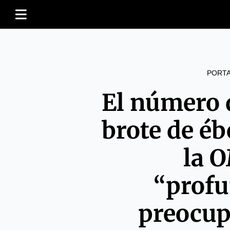
PORT
El número 
brote de éb
la 
“prof
preocup