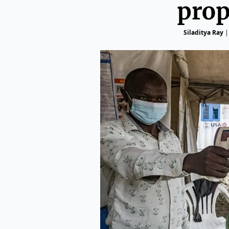
prop
Siladitya Ray