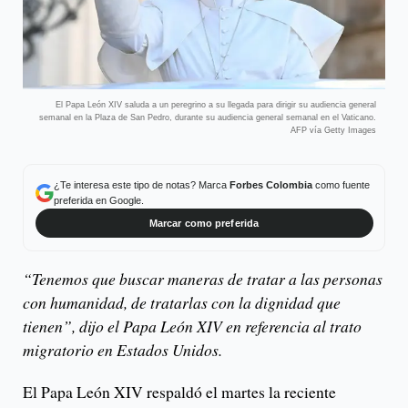
El Papa León XIV saluda a un peregrino a su llegada para dirigir su audiencia general
semanal en la Plaza de San Pedro, durante su audiencia general semanal en el Vaticano.
AFP vía Getty Images
¿Te interesa este tipo de notas? Marca
Forbes Colombia
como fuente
preferida en Google.
Marcar como preferida
“Tenemos que buscar maneras de tratar a las personas
con humanidad, de tratarlas con la dignidad que
tienen”, dijo el Papa León XIV en referencia al trato
migratorio en Estados Unidos.
El Papa León XIV respaldó el martes la reciente