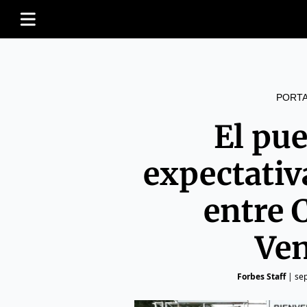
PORT
El pue
expectativ
entre 
Ven
Forbes Staff
|
se