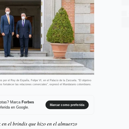
 por el Rey de España, Felipe VI, en el Palacio de la Zarzuela. “El objetivo
es fortalecer las relaciones comerciales”, expresó el Mandatario colombiano.
 notas? Marca
Forbes
Marcar como preferida
ferida en Google.
 en el brindis que hizo en el almuerzo