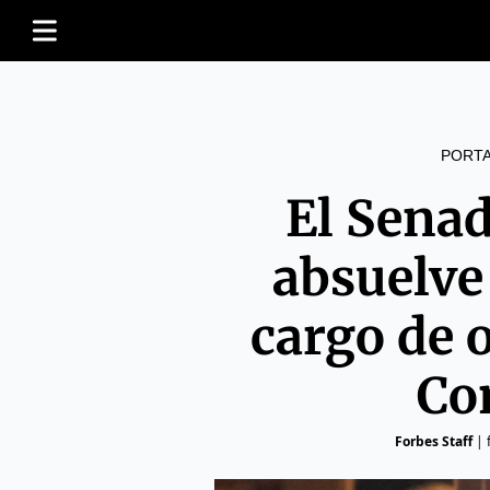
PORT
El Senad
absuelve
cargo de 
Co
Forbes Staff
|