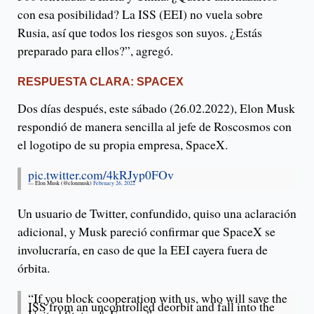
con esa posibilidad? La ISS (EEI) no vuela sobre
Rusia, así que todos los riesgos son suyos. ¿Estás
preparado para ellos?”, agregó.
RESPUESTA CLARA: SPACEX
Dos días después, este sábado (26.02.2022), Elon Musk
respondió de manera sencilla al jefe de Roscosmos con
el logotipo de su propia empresa, SpaceX.
pic.twitter.com/4kRJyp0FOv
— Elon Musk (@elonmusk)
February 26, 2022
Un usuario de Twitter, confundido, quiso una aclaración
adicional, y Musk pareció confirmar que SpaceX se
involucraría, en caso de que la EEI cayera fuera de
órbita.
“If you block cooperation with us, who will save the
ISS from an uncontrolled deorbit and fall into the