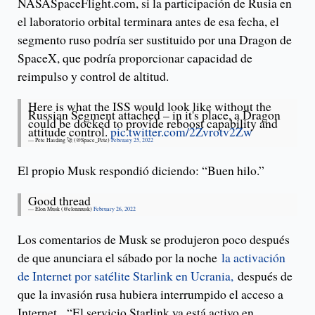
NASASpaceFlight.com, si la participación de Rusia en
el laboratorio orbital terminara antes de esa fecha, el
segmento ruso podría ser sustituido por una Dragon de
SpaceX, que podría proporcionar capacidad de
reimpulso y control de altitud.
Here is what the ISS would look like without the
Russian Segment attached – in it's place, a Dragon
could be docked to provide reboost capability and
attitude control.
pic.twitter.com/2Zvrotv2Zw
— Pete Harding 🚀 (@Space_Pete)
February 25, 2022
El propio Musk respondió diciendo: “Buen hilo.”
Good thread
— Elon Musk (@elonmusk)
February 26, 2022
Los comentarios de Musk se produjeron poco después
de que anunciara el sábado por la noche
la activación
de Internet por satélite Starlink en Ucrania,
después de
que la invasión rusa hubiera interrumpido el acceso a
Internet. “El servicio Starlink ya está activo en