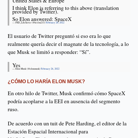
United States & Europe”
I think Elon is referring to this above (translation
provided by Twitter).
So Elon answered: SpaceX
— FSD_LifeSaver (@tes1m211)
February 26, 2022
El usuario de Twitter preguntó si eso era lo que
realmente quería decir el magnate de la tecnología, a lo
que Musk se limitó a responder: “Sí”.
Yes
— Elon Musk (@elonmusk)
February 26, 2022
¿CÓMO LO HARÍA ELON MUSK?
En otro hilo de Twitter, Musk confirmó cómo SpaceX
podría acoplarse a la EEI en ausencia del segmento
ruso.
De acuerdo con un tuit de Pete Harding, el editor de la
Estación Espacial Internacional para