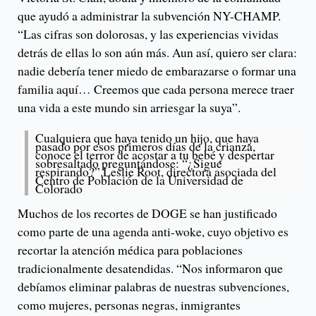
que ayudó a administrar la subvención NY-CHAMP.
“Las cifras son dolorosas, y las experiencias vividas
detrás de ellas lo son aún más. Aun así, quiero ser clara:
nadie debería tener miedo de embarazarse o formar una
familia aquí… Creemos que cada persona merece traer
una vida a este mundo sin arriesgar la suya”.
Cualquiera que haya tenido un hijo, que haya
pasado por esos primeros días de la crianza,
conoce el terror de acostar a tu bebé y despertar
sobresaltado preguntándose: “¿Sigue
respirando?”.Leslie Root, directora asociada del
Centro de Población de la Universidad de
Colorado
Muchos de los recortes de DOGE se han justificado
como parte de una agenda anti-woke, cuyo objetivo es
recortar la atención médica para poblaciones
tradicionalmente desatendidas. “Nos informaron que
debíamos eliminar palabras de nuestras subvenciones,
como mujeres, personas negras, inmigrantes