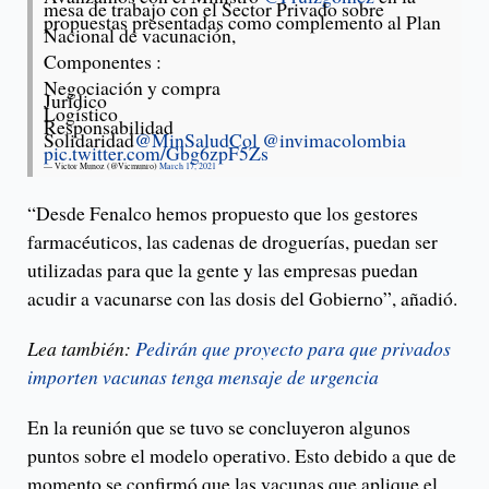
mesa de trabajo con el Sector Privado sobre
propuestas presentadas como complemento al Plan
Nacional de vacunación,
Componentes :
Negociación y compra
Jurídico
Logístico
Responsabilidad
Solidaridad
@MinSaludCol
@invimacolombia
pic.twitter.com/Gbg6zpF5Zs
— Victor Munoz (@Vicmunro)
March 17, 2021
“Desde Fenalco hemos propuesto que los gestores
farmacéuticos, las cadenas de droguerías, puedan ser
utilizadas para que la gente y las empresas puedan
acudir a vacunarse con las dosis del Gobierno”, añadió.
Lea también:
Pedirán que proyecto para que privados
importen vacunas tenga mensaje de urgencia
En la reunión que se tuvo se concluyeron algunos
puntos sobre el modelo operativo. Esto debido a que de
momento se confirmó que las vacunas que aplique el