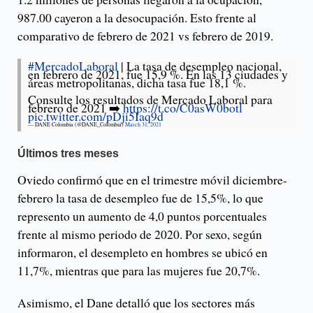
987.00 cayeron a la desocupación. Esto frente al
comparativo de febrero de 2021 vs febrero de 2019.
#MercadoLaboral
| La tasa de desempleo nacional,
en febrero de 2021, fue 15,9 %. En las 13 ciudades y
áreas metropolitanas, dicha tasa fue 18,1 %.
Consulte los resultados de Mercado Laboral para
febrero de 2021 ➡️
https://t.co/C0asW0botl
pic.twitter.com/pDji5Iaq9d
— DANE Colombia (@DANE_Colombia)
March 31, 2021
Últimos tres meses
Oviedo confirmó que en el trimestre móvil diciembre-
febrero la tasa de desempleo fue de 15,5%, lo que
represento un aumento de 4,0 puntos porcentuales
frente al mismo periodo de 2020. Por sexo, según
informaron, el desempleto en hombres se ubicó en
11,7%, mientras que para las mujeres fue 20,7%.
Asimismo, el Dane detalló que los sectores más