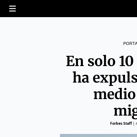
PORT
En solo 10
ha expul
medio
mig
Forbes Staff
|