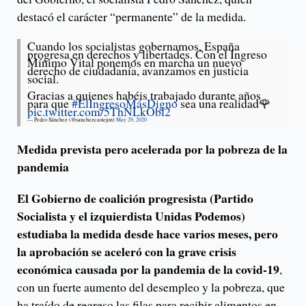
destacó el carácter “permanente” de la medida.
Cuando los socialistas gobernamos, España
progresa en derechos y libertades. Con el Ingreso
Mínimo Vital ponemos en marcha un nuevo
derecho de ciudadanía, avanzamos en justicia
social.
Gracias a quienes habéis trabajado durante años
para que
#ElIngresoMásDigno
sea una realidad🌹
pic.twitter.com/5ThNLkObl2
— Pedro Sánchez (@sanchezcastejon)
May 29, 2020
Medida prevista pero acelerada por la pobreza de la
pandemia
El Gobierno de coalición progresista (Partido
Socialista y el izquierdista Unidas Podemos)
estudiaba la medida desde hace varios meses, pero
la aprobación se aceleró con la grave crisis
económica causada por la pandemia de la covid-19
,
con un fuerte aumento del desempleo y la pobreza, que
ha traído de regreso las filas para recibir alimentos en