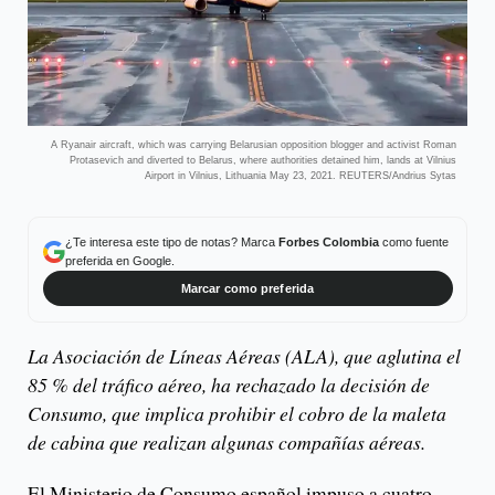
A Ryanair aircraft, which was carrying Belarusian opposition blogger and activist Roman
Protasevich and diverted to Belarus, where authorities detained him, lands at Vilnius
Airport in Vilnius, Lithuania May 23, 2021. REUTERS/Andrius Sytas
¿Te interesa este tipo de notas? Marca
Forbes Colombia
como fuente
preferida en Google.
Marcar como preferida
La Asociación de Líneas Aéreas (ALA), que aglutina el
85 % del tráfico aéreo, ha rechazado la decisión de
Consumo, que implica prohibir el cobro de la maleta
de cabina que realizan algunas compañías aéreas.
El Ministerio de Consumo español impuso a cuatro