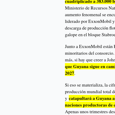
cuadriplicado a 383.000 
Ministerio de Recursos Natu
aumento fenomenal se encu
liderado por ExxonMobil y
descarga de producción fl
galope en el bloque Stabro
Junto a ExxonMobil están 
minoritarios del consorcio
más, si hay que creer a J
que Guyana sigue en cami
2027
.
Si eso se materializa, la c
producción mundial total de
catapultará a Guyana al 
y
naciones productoras de 
Apenas unos trimestres des