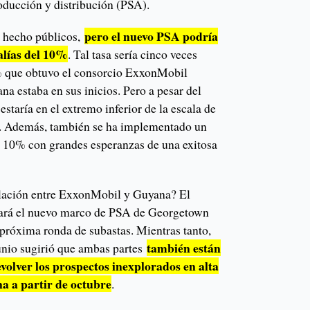
ducción y distribución (PSA).
pero el nuevo PSA podría
n hecho públicos,
alías del 10%
. Tal tasa sería cinco veces
2% que obtuvo el consorcio ExxonMobil
na estaba en sus inicios. Pero a pesar del
staría en el extremo inferior de la escala de
a. Además, también se ha implementado un
l 10% con grandes esperanzas de una exitosa
elación entre ExxonMobil y Guyana? El
iará el nuevo marco de PSA de Georgetown
 próxima ronda de subastas. Mientras tanto,
también están
unio sugirió que ambas partes
volver los prospectos inexplorados en alta
a a partir de octubre
.