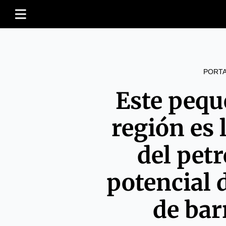
PORT
Este pequ
región es
del pet
potencial 
de barr