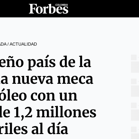
ADA
/
ACTUALIDAD
eño país de la
 la nueva meca
róleo con un
de 1,2 millones
iles al día