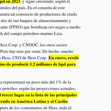
bpd en 2023
, y sigue creciendo, según el
rales del país. En el corazón de este
entra un consorcio de productores de crudo
 dos de sus buques de almacenamiento y
otante (FPSO) que bombean oro negro a medio
ek del campo petrolero marino Liza.
Hess Corp. y CNOOC, los otros socios
. Pero hay más por venir. De hecho, mucho
En enero, reveló
ohn Hess, CEO de Hess Corp.
no de producir 1.2 millones de bpd para
ifra representará un poco más del 1% de la
 petróleo, según las proyecciones actuales,
tercer lugar en la lista de las principales
crudo en América Latina y el Caribe
.
pués de los comentarios de Hess, todo el