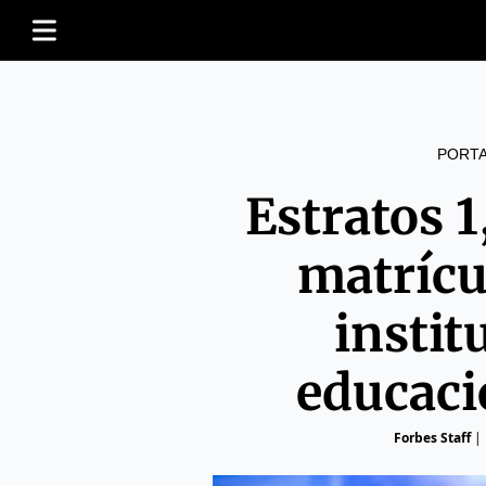
PORT
Estratos 1
matrícu
instit
educaci
Forbes Staff
|