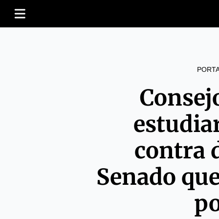
PORT
Consej
estudia
contra 
Senado que
po