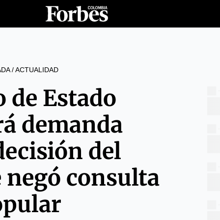
ADA
/
ACTUALIDAD
o de Estado
rá demanda
decisión del
 negó consulta
pular