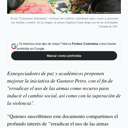
En los "Costureros Itinerantes", víctimas del conflicto colombiano tejen, cosen y procesan
sus heridas y duelos. En la imagen, la artista Virgelina Chará dirige una de las actividades
Tomada de DW.
¿Te interesa este tipo de notas? Marca
Forbes Colombia
como fuente
preferida en Google.
Marcar como preferida
Exnegociadores de paz y académicos proponen
mejorar la iniciativa de Gustavo Petro, con el fin de
"erradicar el uso de las armas como recurso para
inducir el cambio social, así como con la superación de
la violencia".
“Quienes suscribimos este documento compartimos el
profundo interés de “erradicar el uso de las armas