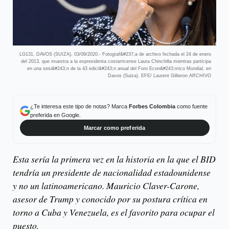
LG131. DAVOS (SUIZA), 03/09/2020.- Fotograf&#237;a de archivo fechada el 24 de enero
del 2013, que muestra a la expresidenta costarricense Laura Chinchilla mientras participa
en una sesi&#243;n de la 43 edici&#243;n anual del Foro Econ&#243;mico Mundial, en
Davos (Suiza). EFE/ Laurent Gillieron ARCHIVO
¿Te interesa este tipo de notas? Marca
Forbes Colombia
como fuente
preferida en Google.
Marcar como preferida
Esta sería la primera vez en la historia en la que el BID
tendría un presidente de nacionalidad estadounidense
y no un latinoamericano. Mauricio Claver-Carone,
asesor de Trump y conocido por su postura crítica en
torno a Cuba y Venezuela, es el favorito para ocupar el
puesto.