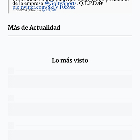
de la empresa
@GoltySports
. Q.E.P.D.⚽️
pic.twitter.com/8kiVT0S9se
— DIMAYOR (@Dimayor)
April 29, 2021
Más de
Actualidad
Lo más visto