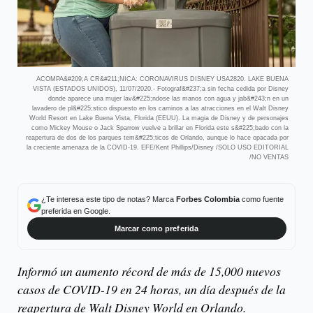
ACOMPA&#209;A CR&#211;NICA: CORONAVIRUS DISNEY USA2820. LAKE BUENA
VISTA (ESTADOS UNIDOS), 11/07/2020.- Fotograf&#237;a sin fecha cedida por Disney
donde aparece una mujer lav&#225;ndose las manos con agua y jab&#243;n en un
lavadero de pl&#225;stico dispuesto en los caminos a las atracciones en el Walt Disney
World Resort en Lake Buena Vista, Florida (EEUU). La magia de Disney y de personajes
como Mickey Mouse o Jack Sparrow vuelve a brillar en Florida este s&#225;bado con la
reapertura de dos de los parques tem&#225;ticos de Orlando, aunque lo hace opacada por
la creciente amenaza de la COVID-19. EFE/Kent Phillips/Disney /SOLO USO EDITORIAL
/NO VENTAS
¿Te interesa este tipo de notas? Marca
Forbes Colombia
como fuente
preferida en Google.
Marcar como preferida
Informó un aumento récord de más de 15,000 nuevos
casos de COVID-19 en 24 horas, un día después de la
reapertura de Walt Disney World en Orlando.