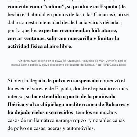
conocido como “calima”, se produce en España
(de
hecho es habitual en puntos de las islas Canarias), no se
daba con esta intensidad desde hacía varias décadas,
expertos recomiendan hidratarse,
por lo que los
cerrar ventanas, salir con mascarilla y limitar la
actividad física al aire libre
.
-Un joven hace deporte en la playa de Aguadulce, Roquetas de Mar ( Almería) bajo la
intensa calima debido al polvo procedente del desierto del Sahara. Foto: EFE/Carlos Barba
polvo en suspensión
Si bien la llegada de
comenzó el
lunes en el sureste de España, donde el episodio es más
se ha extendido a parte de la península
intenso,
Ibérica y al archipiélago mediterráneo de Baleares y
ha dejado cielos oscurecidos
-teñidos en muchos
casos de un llamativo naranja rojizo- y notables capas
de polvo en casas, aceras y automóviles.