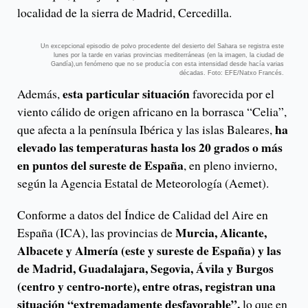
localidad de la sierra de Madrid, Cercedilla.
Un excepcional episodio de polvo procedente del desierto del Sahara se registra este
lunes por la tarde en varias provincias mediterráneas (en la imagen, la ciudad de
Gandía),un fenómeno que no se producía con esta intensidad desde hacía varias
décadas. Foto: EFE/Natxo Francés.
esta particular situación
Además,
favorecida por el
viento cálido de origen africano en la borrasca “Celia”,
ha
que afecta a la península Ibérica y las islas Baleares,
elevado las temperaturas hasta los 20 grados o más
en puntos del sureste de España
, en pleno invierno,
según la Agencia Estatal de Meteorología (Aemet).
Conforme a datos del Índice de Calidad del Aire en
Murcia, Alicante,
España (ICA), las provincias de
Albacete y Almería (este y sureste de España) y las
de Madrid, Guadalajara, Segovia, Ávila y Burgos
(centro y centro-norte), entre otras, registran una
situación “extremadamente desfavorable”,
lo que en