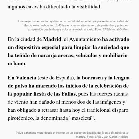
algunos casos ha dificultado la visibilidad.
Una mujer hace una fotografía con su móvil del aspecto que presentaba la ciudad de
Murcia esta tarde a las 16.40 horas, con un alto número de partículas y polvo en
suspensión que le da ese color anaranjado al cielo. Foto: EFE/Marcial Guillén
Madrid
ha activado
En la ciudad de
, el Ayuntamiento
un dispositivo especial para limpiar la suciedad que
ha teñido de naranja aceras, vehículos y mobiliario
urbano
.
En Valencia
la borrasca y la lengua
(este de España),
de polvo ha marcado los inicios de la celebración de
la popular fiesta de las Fallas
, pues las fuertes rachas
de viento han dañado al menos dos de las imágenes y
han obligado a retrasar hasta hoy el tradicional disparo
pirotécnico, la denominada “mascletá”.
Polvo sahariano visto desde el interior de un coche en Boadilla del Monte (Madrid) este
martes. Foto: EFE/ Juan Carlos Hidalgo