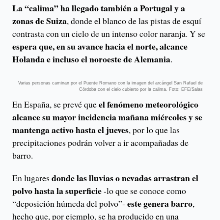
La “calima” ha llegado también a Portugal y a
zonas de Suiza
, donde el blanco de las pistas de esquí
contrasta con un cielo de un intenso color naranja. Y se
espera que, en su avance hacia el norte, alcance
Holanda e incluso el noroeste de Alemania
.
Varias personas caminan por el Puente Romano con la imagen del arcángel San Rafael de
Córdoba con el cielo cubierto por la calima. Foto: EFE/Salas
el fenómeno meteorológico
En España, se prevé que
alcance su mayor incidencia mañana miércoles y se
mantenga activo hasta el jueves
, por lo que las
precipitaciones podrán volver a ir acompañadas de
barro.
donde las lluvias o nevadas arrastran el
En lugares
polvo hasta la superficie
-lo que se conoce como
este genera barro
“deposición húmeda del polvo”-
,
hecho que, por ejemplo, se ha producido en una