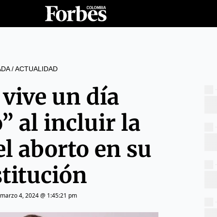
ADA
/
ACTUALIDAD
 vive un día
” al incluir la
el aborto en su
titución
marzo 4, 2024 @ 1:45:21 pm