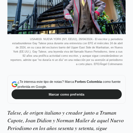
USA4619. NUEVA YORK (NY, EEUU), 26/04/2024.- El escritor y periodista
estadounidense Gay Talese posa durante una entrevista con EFE el miércoles 24 de abril
de 2024, en su casa del exclusivo barrio del Upper East Side de Manhattan, en Nueva
York (EE.UU.). Gay Talese, una leyenda viva del llamado Nuevo Periodismo, tiene a sus
92 años una prolífica actividad como escritor, y aunque sigue considerándose un
reportero, admite que "no duraría ni un día" en una redacción por su aversión al periodismo
a corto plazo. EFE/Ángel Colmenares
¿Te interesa este tipo de notas? Marca
Forbes Colombia
como fuente
preferida en Google.
Marcar como preferida
Talese, de origen italiano y creador junto a Truman
Capote, Joan Didion y Norman Mailer de aquel Nuevo
Periodismo en los años sesenta y setenta, sigue