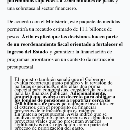
patrimonios superiores a 2.000 millones de pesos
y
una sobretasa al sector financiero.
De acuerdo con el Ministerio, este paquete de medidas
permitiría un recaudo estimado de 11,1 billones de
Ávila explicó que las decisiones hacen parte
pesos.
de un reordenamiento fiscal orientado a fortalecer el
ingreso del Estado
y garantizar la financiación de
programas prioritarios en un contexto de restricción
presupuestal.
El ministro también señaló que el Gobierno
evalúa recortes al gasto público y la revisión de
partidas específicas, entre ellas una prima
especial para congresistas, considerada costosa
Adicionalmente,
para las finanzas públicas.
anunció que avanza un decreto para obligar a
los fondos de pensiones a repatriar cerca de
250 billones de pesos
actualmente invertidos en
el exterior, con el propósito de financiar
proyectos de infraestructura estratégica.
En materia presupuestal, Ávila indicó que se
analiza congelar o aplazar recursos asignados a
proyectos viales que no presentan avances
significativos en su ejecución, como parte del
proceso de priorización del gasto.