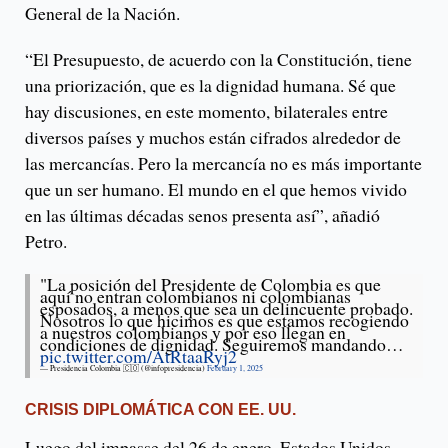
General de la Nación.
“El Presupuesto, de acuerdo con la Constitución, tiene
una priorización, que es la dignidad humana. Sé que
hay discusiones, en este momento, bilaterales entre
diversos países y muchos están cifrados alrededor de
las mercancías. Pero la mercancía no es más importante
que un ser humano. El mundo en el que hemos vivido
en las últimas décadas senos presenta así”, añadió
Petro.
"La posición del Presidente de Colombia es que
aquí no entran colombianos ni colombianas
esposados, a menos que sea un delincuente probado.
Nosotros lo que hicimos es que estamos recogiendo
a nuestros colombianos y por eso llegan en
condiciones de dignidad. Seguiremos mandando…
pic.twitter.com/AtRtaaRyj2
— Presidencia Colombia 🇨🇴 (@infopresidencia)
February 1, 2025
CRISIS DIPLOMÁTICA CON EE. UU.
Luego del impasse del 26 de enero, Estados Unidos