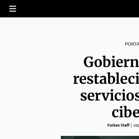
PORT
Gobiern
restablec
servicio
cib
Forbes Staff
|
se