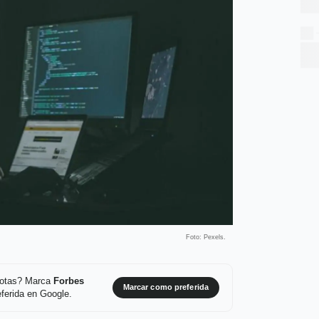
Foto: Pexels.
 notas? Marca
Forbes
Marcar como preferida
ferida en Google.