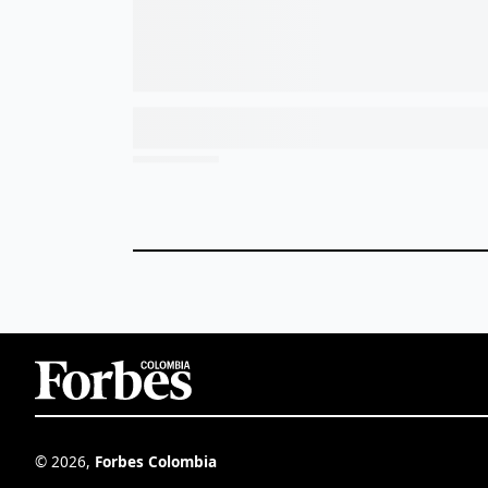
©
2026
,
Forbes Colombia