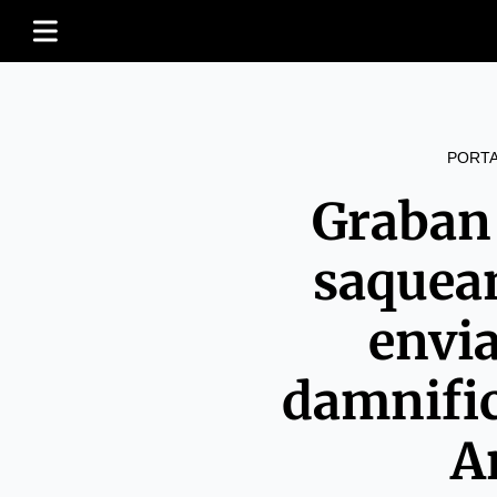
PORT
Graban 
saquea
envi
damnifi
A