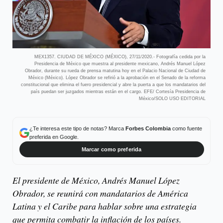
MEX1357. CIUDAD DE MÉXICO (MÉXICO), 27/11/2020.- Fotografía cedida por la
Presidencia de México que muestra al presidente mexicano, Andrés Manuel López
Obrador, durante su rueda de prensa matutina hoy en el Palacio Nacional de Ciudad de
México (México). López Obrador se refirió a la aprobación en el Senado de la reforma
constitucional que elimina el fuero presidencial y abre la puerta a que los mandatarios del
país puedan ser juzgados mientras están en el cargo. EFE/ Cortesía Presidencia de
México/SOLO USO EDITORIAL
¿Te interesa este tipo de notas? Marca
Forbes Colombia
como fuente
preferida en Google.
Marcar como preferida
El presidente de México, Andrés Manuel López
Obrador, se reunirá con mandatarios de América
Latina y el Caribe para hablar sobre una estrategia
que permita combatir la inflación de los países.