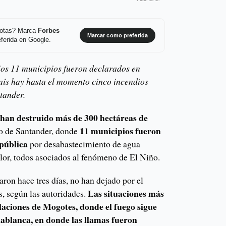
 notas? Marca
Forbes
Marcar como preferida
ferida en Google.
ios 11 municipios fueron declarados en
aís hay hasta el momento cinco incendios
ntander.
han destruido más de 300 hectáreas de
s
11 municipios fueron
o de Santander, donde
 pública
por desabastecimiento de agua
alor, todos asociados al fenómeno de El Niño.
ron hace tres días, no han dejado por el
Las situaciones más
, según las autoridades.
laciones de Mogotes, donde el fuego sigue
idablanca, en donde las llamas fueron