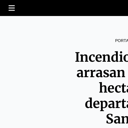
PORT
Incendio
arrasan
hect
depart
San