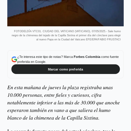
FOTODELDÍA VTC01. CIUDAD DEL VATICANO (VATICANO), 07/05/2025.- Sale humo
negro de la chimenea del tejado de la Capilla Sixtina el primer día del cónclave para elegir
al nuevo Papa en la Ciudad del Vaticano EFE/EPA/FABIO FRUSTACI
¿Te interesa este tipo de notas? Marca
Forbes Colombia
como fuente
preferida en Google.
Marcar como preferida
En esta mañana de jueves la plaza registraba unas
10.000 personas, entre fieles y curiosos, cifra
notablemente inferior a las más de 30.000 que anoche
esperaron también en vano a que saliera el humo
blanco de la chimenea de la Capilla Sixtina.