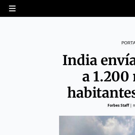
PORT
India enví
a 1.200
habitante
Forbes Staff
|
m